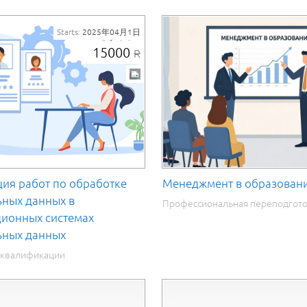
Starts:
2025年04月1日
15000
R
ия работ по обработке
Менеджмент в образован
ных данных в
Профессиональная переподгот
ионных системах
ьных данных
квалификации