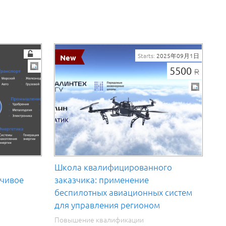
Starts:
2025年09月1日
5500
R
Школа квалифицированного
йчивое
заказчика: применение
беспилотных авиационных систем
для управления регионом
Повышение квалификации