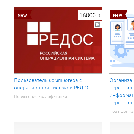
16000
R
Пользователь компьютера с
Организац
операционной системой РЕД ОС
персональ
информац
Повышение квалификации
персонал
Повышение 