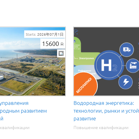
Starts:
2026年07月1日
15600
R
 управления
Водородная энергетика:
еродным развитием
технологии, рынки и усто
ий
развитие
квалификации
Повышение квалификации