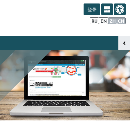
登录
дагогов
Информация для студентов
RU
EN
ZH_CN