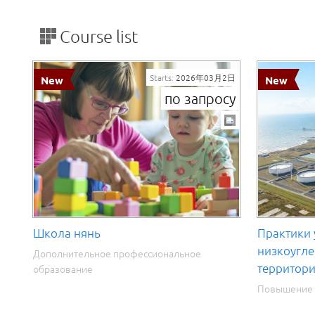
Course list
Starts:
2026年03月2日
по запросу
Школа нянь
Практики
низкоугл
Дополнительное профессиональное
территор
образование
Повышение 