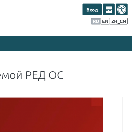
Вход
дагогов
Информация для студентов
RU
EN
ZH_CN
емой РЕД ОС