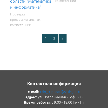
компетенций
области "Математика
и информатика"
Проверка
профессиональных
компетенций
Страница 1
Страница 2
Следующая страница
1
2
»
Контактная информация
cdo_support@sakhgu.ru
e‑mail:
ул. Пограничная 2, оф. 503
адрес
:
с 9.00 ‑ 18.00 Пн ‑ Пт
Время работы: