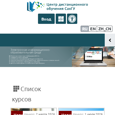
Перейти к основному содержанию
Вход
Тех. поддержка
RU
EN
ZH_CN
Информация для педагогов
Информация для студентов
Список
курсов
Начало:
2 марта 2026
Начало:
1 июля 2026