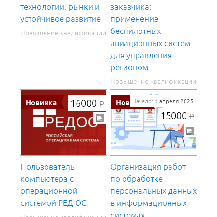
технологии, рынки и
заказчика:
устойчивое развитие
применение
беспилотных
Повышение квалификации
авиационных систем
для управления
регионом
Повышение квалификации
16000
Начало:
1 апреля 2025
Р
15000
Р
Пользователь
Организация работ
компьютера с
по обработке
операционной
персональных данных
системой РЕД ОС
в информационных
системах
Повышение квалификации