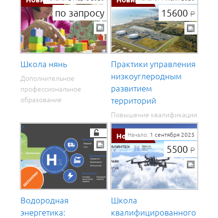
по запросу
15600
Р
Школа нянь
Практики управления
низкоуглеродным
Дополнительное
развитием
профессиональное
образование
территорий
Повышение квалификации
Начало:
1 сентября 2025
5500
Р
Водородная
Школа
энергетика:
квалифицированного