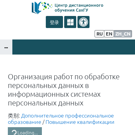
跳到主要内容
登录
Тех. поддержка
RU
EN
ZH_CN
Информация для педагогов
Информация для студентов
Организация работ по обработке
персональных данных в
информационных системах
персональных данных
类别:
Дополнительное профессиональное
образование
/
Повышение квалификации
Loading...