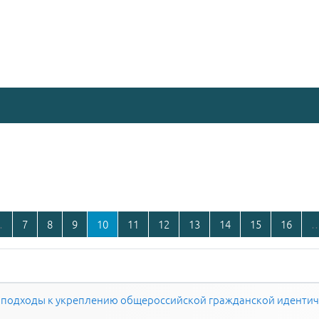
Тех. поддержка
Информация для пе
age
1
Page 7
Page 8
Page 9
Page 10
Page 11
Page 12
Page 13
Page 14
Page 15
Page 
…
7
8
9
10
11
12
13
14
15
16
подходы к укреплению общероссийской гражданской иденти