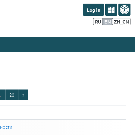
Log in
дагогов
Информация для студентов
RU
EN
ZH_CN
16
Page 20
Next page
…
20
»
чности