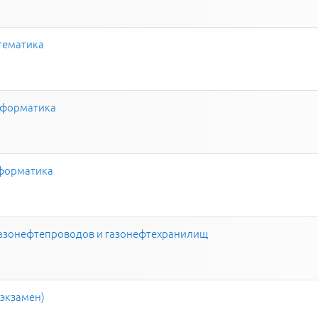
тематика
нформатика
форматика
азонефтепроводов и газонефтехранилищ
(экзамен)