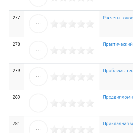
277
Расчеты токо
278
Практический
279
Проблемы тео
280
Преддипломна
281
Прикладная м