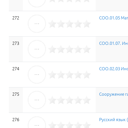
272
СОО.01.05 Ма
273
СОО.01.07. И
274
СОО.02.03 Ин
275
Сооружение г
276
Русский язык 