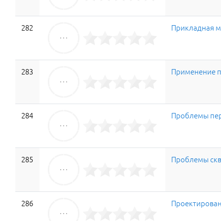
282
Прикладная м
283
Применение п
284
Проблемы пер
285
Проблемы скв
286
Проектирован