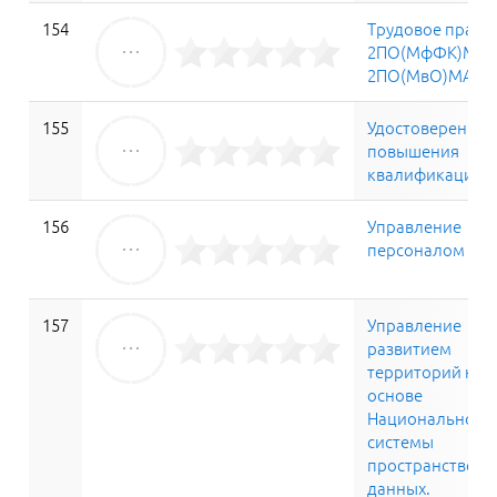
154
Трудовое право
2ПО(МфФК)МАГ
2ПО(МвО)МАГО
155
Удостоверение
повышения
квалификации
156
Управление
персоналом
157
Управление
развитием
территорий на
основе
Национальной
системы
пространственн
данных.