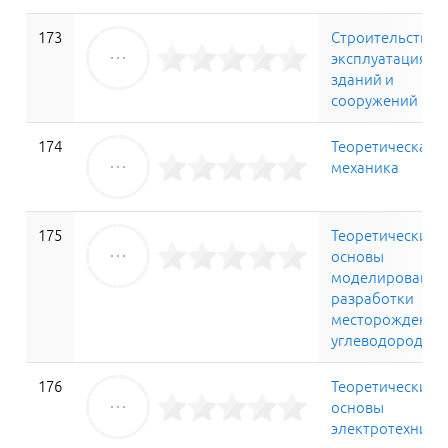
173
Строительство 
эксплуатация
зданий и
сооружений
174
Теоретическая
механика
175
Теоретические
основы
моделирования
разработки
месторождений
углеводородов
176
Теоретические
основы
электротехники