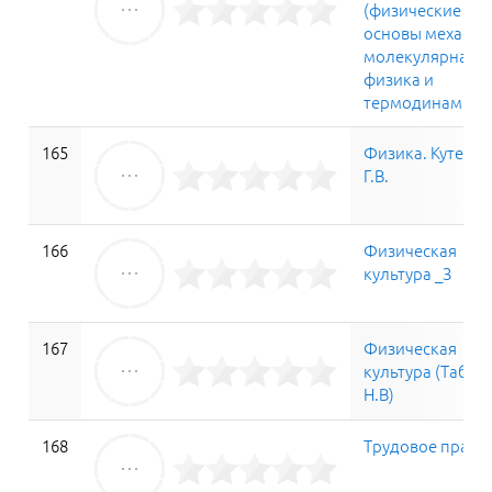
(физические
основы механик
молекулярная
физика и
термодинамика
165
Физика. Кутенк
Г.В.
166
Физическая
культура _З
167
Физическая
культура (Табун
Н.В)
168
Трудовое право