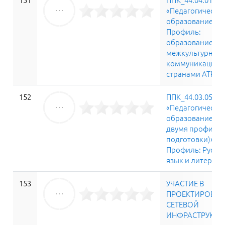
«Педагогическо
образование»
Профиль:
образование и
межкультурная
коммуникация с
странами АТР
152
ППК_44.03.05
«Педагогическо
образование (с
двумя профиля
подготовки)»
Профиль: Русск
язык и литерату
153
УЧАСТИЕ В
ПРОЕКТИРОВА
СЕТЕВОЙ
ИНФРАСТРУКТУ