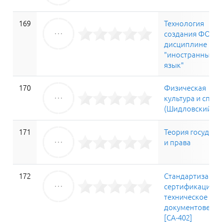
169
Технология
создания ФОС п
дисциплине
"иностранный
язык"
170
Физическая
культура и спор
(Шидловский Г.Я
171
Теория государс
и права
172
Стандартизация
сертификация и
техническое
документоведе
[СА-402]