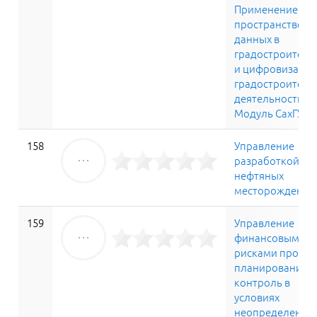
Применение
пространственн
данных в
градостроитель
и цифровизация
градостроитель
деятельности.
Модуль СахГУ
158
Управление
разработкой
нефтяных
месторождений
159
Управление
финансовыми
рисками проект
планирование и
контроль в
условиях
неопределенно