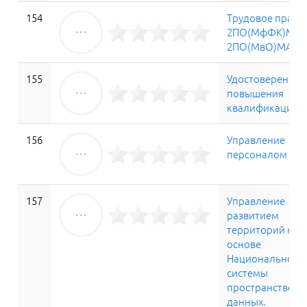
154
Трудовое право
2ПО(МфФК)МАГ
2ПО(МвО)МАГО
155
Удостоверение
повышения
квалификации
156
Управление
персоналом
157
Управление
развитием
территорий на
основе
Национальной
системы
пространственн
данных.