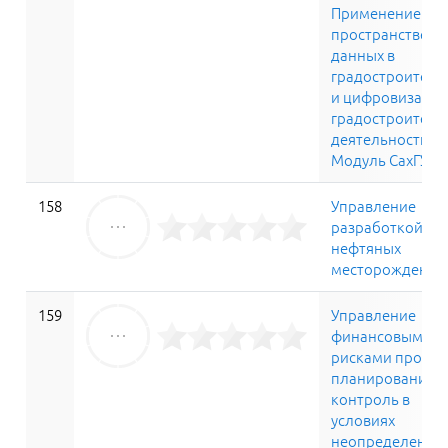
Применение
пространственн
данных в
градостроитель
и цифровизация
градостроитель
деятельности.
Модуль СахГУ
158
Управление
разработкой
нефтяных
месторождений
159
Управление
финансовыми
рисками проект
планирование и
контроль в
условиях
неопределенно