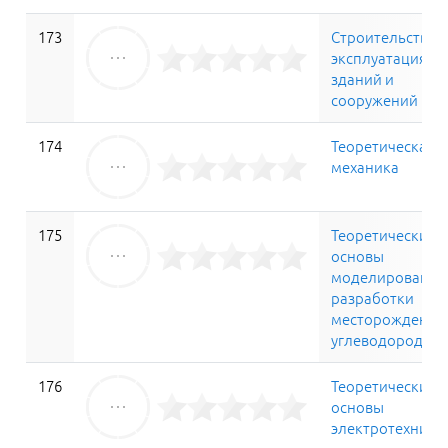
173
Строительство 
эксплуатация
зданий и
сооружений
174
Теоретическая
механика
175
Теоретические
основы
моделирования
разработки
месторождений
углеводородов
176
Теоретические
основы
электротехники