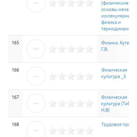
(физические
основы механик
молекулярная
физика и
термодинамика
165
Физика. Кутенк
Г.В.
166
Физическая
культура _З
167
Физическая
культура (Табун
Н.В)
168
Трудовое право