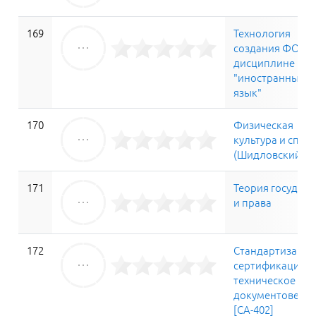
169
Технология
создания ФОС п
дисциплине
"иностранный
язык"
170
Физическая
культура и спор
(Шидловский Г.Я
171
Теория государс
и права
172
Стандартизация
сертификация и
техническое
документоведе
[СА-402]