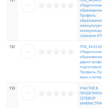
«Педагогическо
образование»
Профиль:
образование и
межкультурная
коммуникация с
странами АТР
152
ППК_44.03.05
«Педагогическо
образование (с
двумя профиля
подготовки)»
Профиль: Русск
язык и литерату
153
УЧАСТИЕ В
ПРОЕКТИРОВА
СЕТЕВОЙ
ИНФРАСТРУКТУ